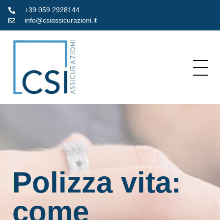
+39 059 2928144
info@csiassicurazioni.it
Polizza vita:
come