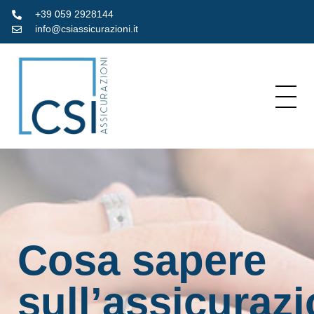
+39 059 2928144
info@csiassicurazioni.it
Cosa sapere
sull’assicuraz