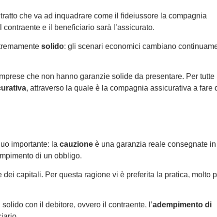
ntratto che va ad inquadrare come il fideiussore la compagnia
contraente e il beneficiario sarà l’assicurato.
 estremamente
solido
: gli scenari economici cambiano continuam
r le imprese che non hanno garanzie solide da presentare. Per tutte
curativa
, attraverso la quale è la compagnia assicurativa a fare 
guo importante: la
cauzione
è una garanzia reale consegnate in
dempimento di un obbligo.
i capitali. Per questa ragione vi è preferita la pratica, molto p
solido con il debitore, ovvero il contraente, l’
adempimento di
iario.