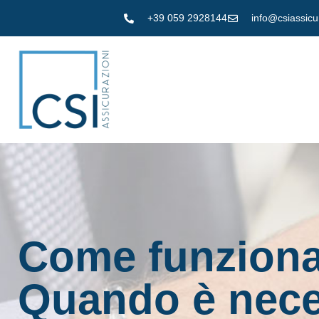
+39 059 2928144
info@csiassicur
Come funziona 
Quando è nece