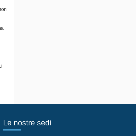
 non
na
i
Le nostre sedi