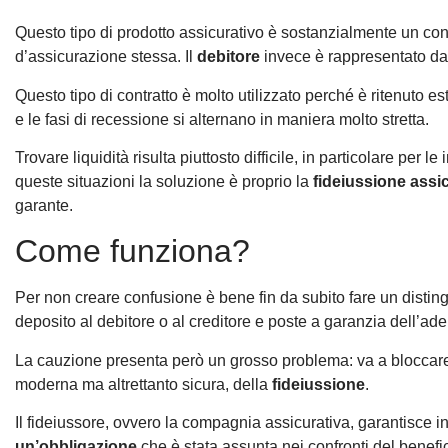
Questo tipo di prodotto assicurativo è sostanzialmente un co
d’assicurazione stessa. Il
debitore
invece è rappresentato dal 
Questo tipo di contratto è molto utilizzato perché è ritenuto
e le fasi di recessione si alternano in maniera molto stretta.
Trovare liquidità risulta piuttosto difficile, in particolare pe
queste situazioni la soluzione è proprio la
fideiussione assi
garante.
Come funziona?
Per non creare confusione è bene fin da subito fare un distin
deposito al debitore o al creditore e poste a garanzia dell’a
La cauzione presenta però un grosso problema: va a bloccare de
moderna ma altrettanto sicura, della
fideiussione
.
Il fideiussore, ovvero la compagnia assicurativa, garantisce in 
un’obbligazione
che è stata assunta nei confronti del benefic