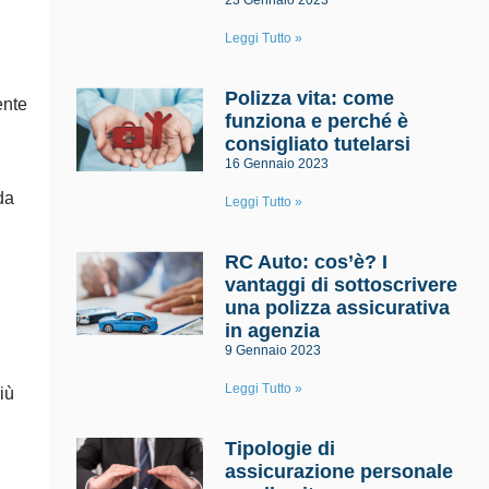
23 Gennaio 2023
Leggi Tutto »
Polizza vita: come
ente
funziona e perché è
consigliato tutelarsi
16 Gennaio 2023
da
Leggi Tutto »
RC Auto: cos’è? I
vantaggi di sottoscrivere
una polizza assicurativa
in agenzia
9 Gennaio 2023
Leggi Tutto »
iù
Tipologie di
assicurazione personale